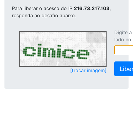
Para liberar o acesso
do IP
216.73.217.103
,
responda ao desafio abaixo.
Digite 
lado no
[trocar imagem]