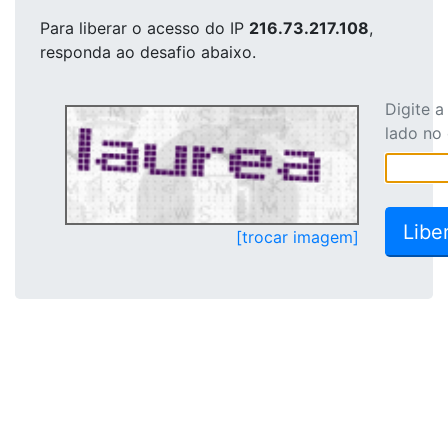
Para liberar o acesso
do IP
216.73.217.108
,
responda ao desafio abaixo.
Digite 
lado no
[trocar imagem]