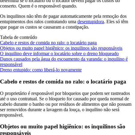
determina se o locatário ou o locador devem pagar os custos do
conserto. Quem é o responsável quando.
Os inquilinos não têm de pagar automaticamente pela remoção dos
entupimentos dos ralos contratando uma
desentupidora
. Eles só têm
que pagar os custos se causaram a constipação.
Tabela de conteúdo
Cabelo e restos de comida no ralo: o locatário paga
Objetos ou muito papel higiênico: os inquilinos são responsáveis
O inquilino deve informar o locatário sobre o dreno bloqueado
Danos causados ​​pela água do escoamento da varanda: o inquilino é
responsável
Dreno entupido: como liberá-lo novamente
Cabelo e restos de comida no ralo: o locatário paga
O proprietário é responsável por bloqueios que podem ser rastreados
até o uso contratual. Se o bloqueio for causado por queda normal de
cabelo durante o banho ou por resíduos de alimentos que não possam
ser removidos durante a lavagem da louça, o inquilino não será
responsável.
Objetos ou muito papel higiênico: os inquilinos são
responsáveis