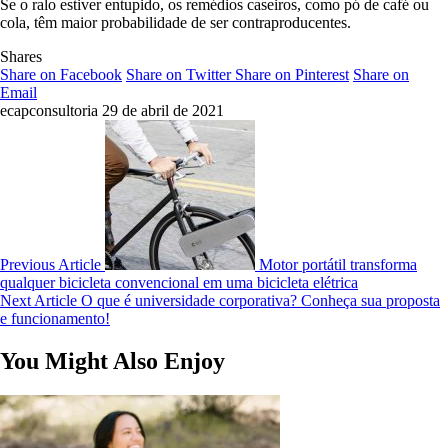
Se o ralo estiver entupido, os remédios caseiros, como pó de café ou
cola, têm maior probabilidade de ser contraproducentes.
Shares
Share on Facebook
Share on Twitter
Share on Pinterest
Share on
Email
ecapconsultoria
29 de abril de 2021
Previous Article
Motor portátil transforma
qualquer bicicleta convencional em uma bicicleta elétrica
Next Article
O que é universidade corporativa? Conheça sua proposta
e funcionamento!
You Might Also Enjoy