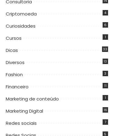
14
Consultoria
4
Criptomoeda
6
Curiosidades
1
Cursos
33
Dicas
13
Diversos
3
Fashion
11
Financeiro
1
Marketing de conteúdo
16
Marketing Digital
7
Redes sociais
5
Redes Socias