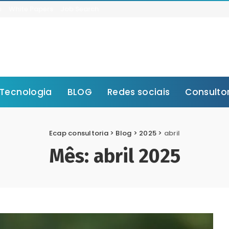
s
White Papers
Job Search
Tecnologia
BLOG
Redes sociais
Consulto
Ecap consultoria
>
Blog
>
2025
>
abril
Mês:
abril 2025