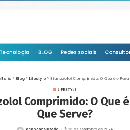
s
White Papers
Job Search
Tecnologia
BLOG
Redes sociais
Consulto
ltoria
>
Blog
>
Lifestyle
>
Stanozolol Comprimido: O Que é e Para
LIFESTYLE
olol Comprimido: O Que é
Que Serve?
ecapconsultoria
26 de setembro de 2024