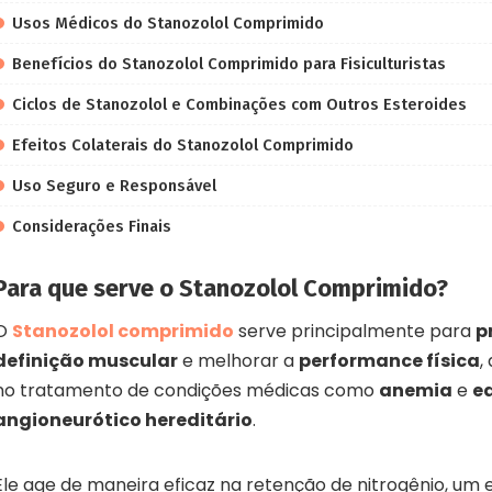
Usos Médicos do Stanozolol Comprimido
Benefícios do Stanozolol Comprimido para Fisiculturistas
Ciclos de Stanozolol e Combinações com Outros Esteroides
Efeitos Colaterais do Stanozolol Comprimido
Uso Seguro e Responsável
Considerações Finais
Para que serve o Stanozolol Comprimido?
O
Stanozolol comprimido
serve principalmente para
p
definição muscular
e melhorar a
performance física
,
no tratamento de condições médicas como
anemia
e
e
angioneurótico hereditário
.
Ele age de maneira eficaz na retenção de nitrogênio, um 