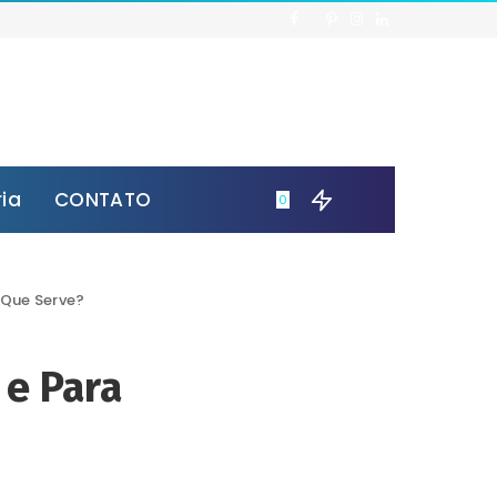
ria
CONTATO
0
 Que Serve?
 e Para