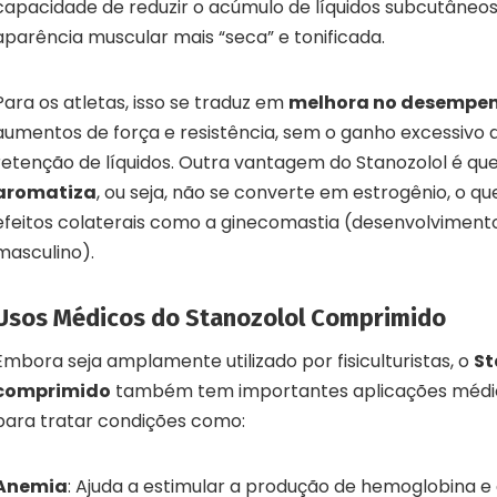
capacidade de reduzir o acúmulo de líquidos subcutâneo
aparência muscular mais “seca” e tonificada.
Para os atletas, isso se traduz em
melhora no desempen
aumentos de força e resistência, sem o ganho excessivo
retenção de líquidos. Outra vantagem do Stanozolol é qu
aromatiza
, ou seja, não se converte em estrogênio, o qu
efeitos colaterais como a ginecomastia (desenvolviment
masculino).
Usos Médicos do Stanozolol Comprimido
Embora seja amplamente utilizado por fisiculturistas, o
St
comprimido
também tem importantes aplicações médica
para tratar condições como:
Anemia
: Ajuda a estimular a produção de hemoglobina e