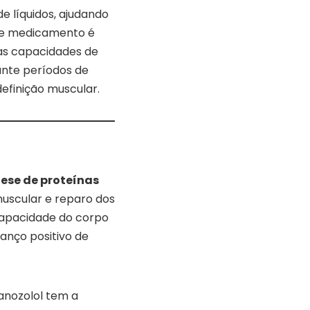
e líquidos, ajudando
sse medicamento é
uas capacidades de
nte períodos de
definição muscular.
tese de proteínas
uscular e reparo dos
 capacidade do corpo
lanço positivo de
tanozolol tem a