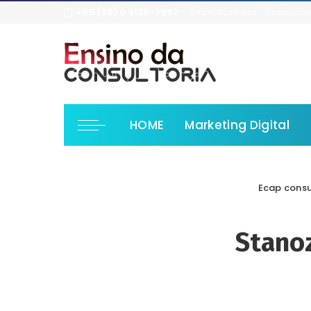
+55 (38) 9.9129-3987
Small Business
Resource
HOME
Marketing Digital
Ecap consu
Stanoz