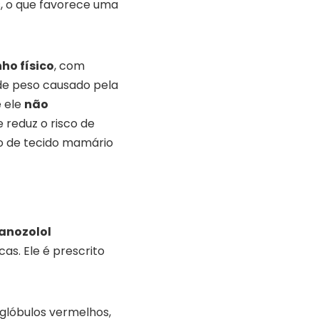
s, o que favorece uma
ho físico
, com
 de peso causado pela
e ele
não
e reduz o risco de
o de tecido mamário
anozolol
s. Ele é prescrito
 glóbulos vermelhos,