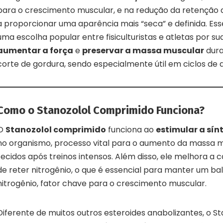
para o crescimento muscular, e na redução da retenção d
a proporcionar uma aparência mais “seca” e definida. E
uma escolha popular entre fisiculturistas e atletas por s
aumentar a força
e
preservar a massa muscular
dura
corte de gordura, sendo especialmente útil em ciclos de 
Como o Stanozolol Comprimido Funciona?
O
Stanozolol comprimido
funciona ao
estimular a sín
no organismo, processo vital para o aumento da massa m
tecidos após treinos intensos. Além disso, ele melhora a
de reter nitrogênio, o que é essencial para manter um ba
nitrogênio, fator chave para o crescimento muscular.
Diferente de muitos outros esteroides anabolizantes, o S