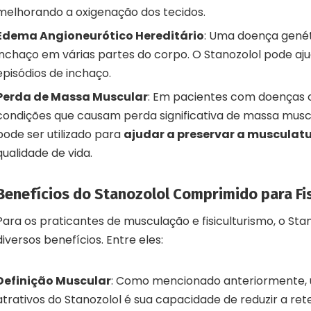
melhorando a oxigenação dos tecidos.
Edema Angioneurótico Hereditário
: Uma doença genét
inchaço em várias partes do corpo. O Stanozolol pode aju
episódios de inchaço.
Perda de Massa Muscular
: Em pacientes com doenças 
condições que causam perda significativa de massa muscu
pode ser utilizado para
ajudar a preservar a musculat
qualidade de vida.
Benefícios do Stanozolol Comprimido para Fis
Para os praticantes de musculação e fisiculturismo, o Sta
diversos benefícios. Entre eles:
Definição Muscular
: Como mencionado anteriormente,
atrativos do Stanozolol é sua capacidade de reduzir a rete