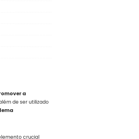
romover a
 além de ser utilizado
dema
elemento crucial