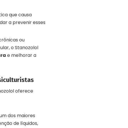
ica que causa
dar a prevenir esses
crônicas ou
lar, o Stanozolol
ura
e melhorar a
iculturistas
nozolol oferece
 um dos maiores
nção de líquidos,