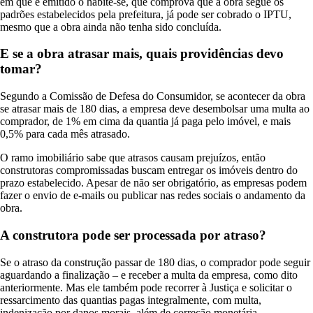
em que é emitido o habite-se, que comprova que a obra segue os
padrões estabelecidos pela prefeitura, já pode ser cobrado o IPTU,
mesmo que a obra ainda não tenha sido concluída.
E se a obra atrasar mais, quais providências devo
tomar?
Segundo a Comissão de Defesa do Consumidor, se acontecer da obra
se atrasar mais de 180 dias, a empresa deve desembolsar uma multa ao
comprador, de 1% em cima da quantia já paga pelo imóvel, e mais
0,5% para cada mês atrasado.
O ramo imobiliário sabe que atrasos causam prejuízos, então
construtoras compromissadas buscam entregar os imóveis dentro do
prazo estabelecido. Apesar de não ser obrigatório, as empresas podem
fazer o envio de e-mails ou publicar nas redes sociais o andamento da
obra.
A construtora pode ser processada por atraso?
Se o atraso da construção passar de 180 dias, o comprador pode seguir
aguardando a finalização – e receber a multa da empresa, como dito
anteriormente. Mas ele também pode recorrer à Justiça e solicitar o
ressarcimento das quantias pagas integralmente, com multa,
indenização por danos morais, além de correção monetária.