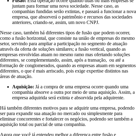
Fusão:
Essa operação ocorre quando duas ou mais empresas se
juntam para formar uma nova sociedade. Nesse caso, as
companhias fundidas serão extintas, e passará a funcionar a nova
empresa, que absorverá o patrimônio e recursos das sociedades
anteriores, criando-se, assim, um novo CNPJ.
Nesse caso, também há diferentes tipos de fusão que podem ocorrer,
como a fusão horizontal, que consiste na união de empresas do mesmo
setor, servindo para ampliar a participação no segmento de atuação
através da oferta de soluções similares; a fusão vertical, quando as
empresas envolvidas atuam no mesmo ramo mas ofertando soluções
diferentes, se complementando, assim, após a transação, ou até a
formação de conglomerados, quando as empresas atuam em segmentos
diferentes, o que é mais arriscado, pois exige expertise distintos nas
áreas de atuação.
Aquisição:
Já a compra de uma empresa ocorre quando uma
companhia absorve a outra por meio de uma aquisição. Assim, a
empresa adquirida será extinta e absorvida pela adquirente.
Há também diferentes motivos para se adquirir uma empresa, podendo
ser para expandir sua atuação no mercado ou simplesmente para
eliminar concorrentes e fortalecer os negócios, podendo ser também a
aquisição total ou parcial de uma companhia.
Agora que você já entendeu melhor a diferença entre fusão e