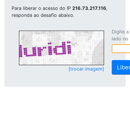
Para liberar o acesso
do IP
216.73.217.116
,
responda ao desafio abaixo.
Digite 
lado no
[trocar imagem]