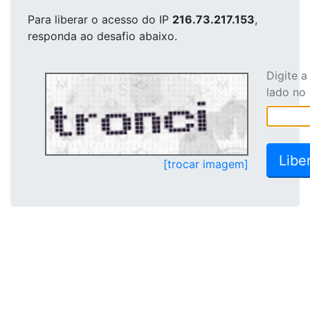
Para liberar o acesso
do IP
216.73.217.153
,
responda ao desafio abaixo.
Digite 
lado no
[trocar imagem]